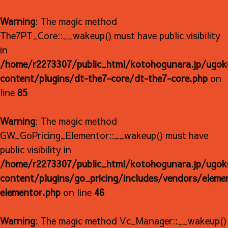
Warning
: The magic method
The7PT_Core::__wakeup() must have public visibility
in
/home/r2273307/public_html/kotohogunara.jp/ugok
content/plugins/dt-the7-core/dt-the7-core.php
on
line
85
Warning
: The magic method
GW_GoPricing_Elementor::__wakeup() must have
public visibility in
/home/r2273307/public_html/kotohogunara.jp/ugok
content/plugins/go_pricing/includes/vendors/eleme
elementor.php
on line
46
Warning
: The magic method Vc_Manager::__wakeup()