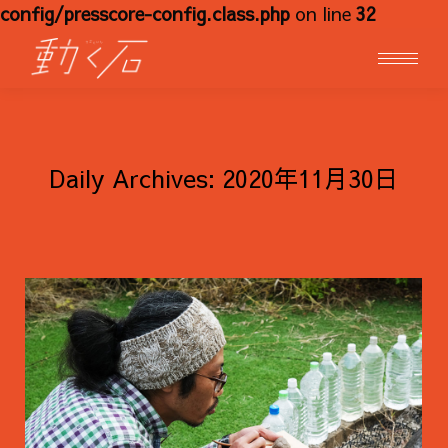
config/presscore-config.class.php
on line
32
Daily Archives:
2020年11月30日