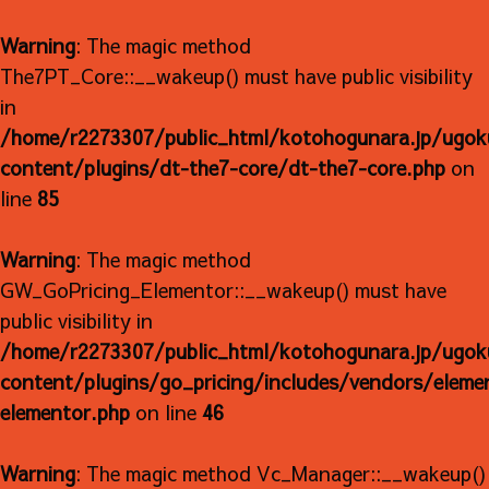
Warning
: The magic method
The7PT_Core::__wakeup() must have public visibility
in
/home/r2273307/public_html/kotohogunara.jp/ugok
content/plugins/dt-the7-core/dt-the7-core.php
on
line
85
Warning
: The magic method
GW_GoPricing_Elementor::__wakeup() must have
public visibility in
/home/r2273307/public_html/kotohogunara.jp/ugok
content/plugins/go_pricing/includes/vendors/eleme
elementor.php
on line
46
Warning
: The magic method Vc_Manager::__wakeup()