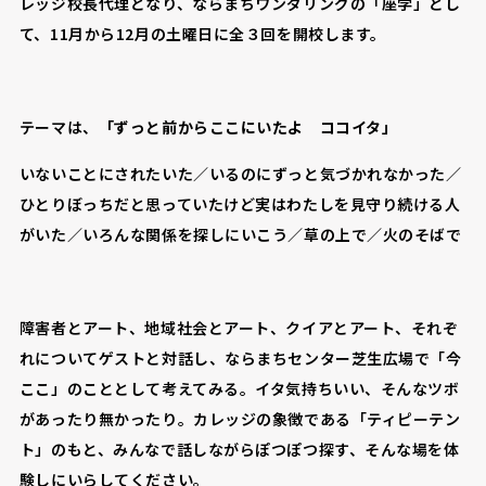
レッジ校長代理となり、ならまちワンダリングの「座学」とし
て、11月から12月の土曜日に全３回を開校します。
テーマは、
「ずっと前からここにいたよ ココイタ」
いないことにされたいた／いるのにずっと気づかれなかった／
ひとりぼっちだと思っていたけど実はわたしを見守り続ける人
がいた／いろんな関係を探しにいこう／草の上で／火のそばで
障害者とアート、地域社会とアート、クイアとアート、それぞ
れについてゲストと対話し、ならまちセンター芝生広場で「今
ここ」のこととして考えてみる。イタ気持ちいい、そんなツボ
があったり無かったり。カレッジの象徴である「ティピーテン
ト」のもと、みんなで話しながらぽつぽつ探す、そんな場を体
験しにいらしてください。