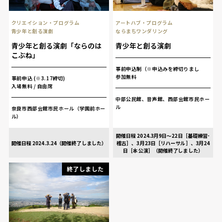
クリエイション・プログラム
アートハブ・プログラム
青少年と創る演劇
ならまちワンダリング
青少年と創る演劇「ならのは
青少年と創る演劇
こぶね」
事前申込制（※申込みを締切りまし
参加無料
事前申込 (※3.17締切)
入場無料 / 自由席
中部公民館、音声館、西部会館市民ホー
ル
奈良市西部会館市民ホール（学園前ホー
ル）
開催日程 2024.3月9日～22日［基礎練習･
開催日程 2024.3.24（開催終了しました）
稽古］、3月23日［リハーサル］、3月24
日［本公演］（開催終了しました）
終了しました