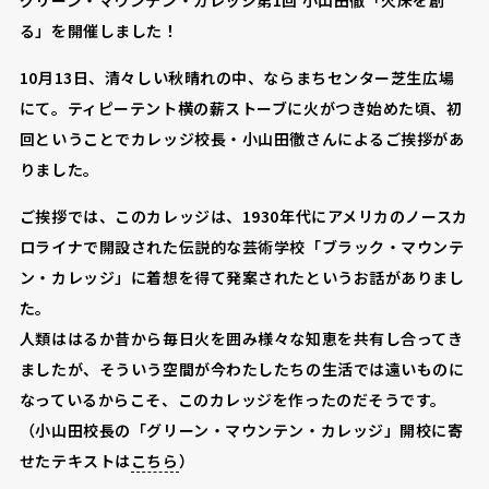
グリーン・マウンテン・カレッジ第1回 小山田徹「火床を創
る」を開催しました！
10月13日、清々しい秋晴れの中、ならまちセンター芝生広場
にて。ティピーテント横の薪ストーブに火がつき始めた頃、初
回ということでカレッジ校長・小山田徹さんによるご挨拶があ
りました。
ご挨拶では、このカレッジは、1930年代にアメリカのノースカ
ロライナで開設された伝説的な芸術学校「ブラック・マウンテ
ン・カレッジ」に着想を得て発案されたというお話がありまし
た。
人類ははるか昔から毎日火を囲み様々な知恵を共有し合ってき
ましたが、そういう空間が今わたしたちの生活では遠いものに
なっているからこそ、このカレッジを作ったのだそうです。
（小山田校長の「グリーン・マウンテン・カレッジ」開校に寄
せたテキストは
こちら
）