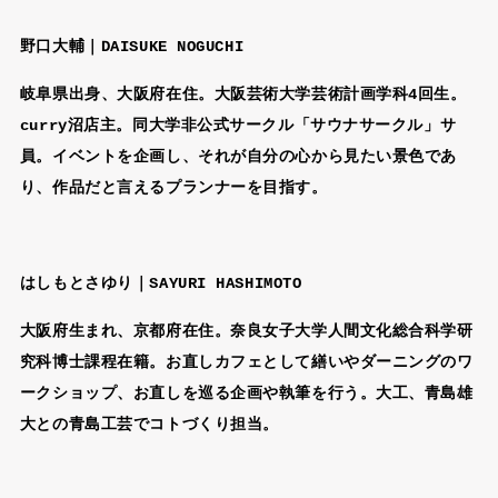
野口大輔｜DAISUKE NOGUCHI
岐阜県出身、大阪府在住。大阪芸術大学芸術計画学科4回生。
curry沼店主。同大学非公式サークル「サウナサークル」サ
員。イベントを企画し、それが自分の心から見たい景色であ
り、作品だと言えるプランナーを目指す。
はしもとさゆり｜SAYURI HASHIMOTO
大阪府生まれ、京都府在住。奈良女子大学人間文化総合科学研
究科博士課程在籍。お直しカフェとして繕いやダーニングのワ
ークショップ、お直しを巡る企画や執筆を行う。大工、青島雄
大との青島工芸でコトづくり担当。