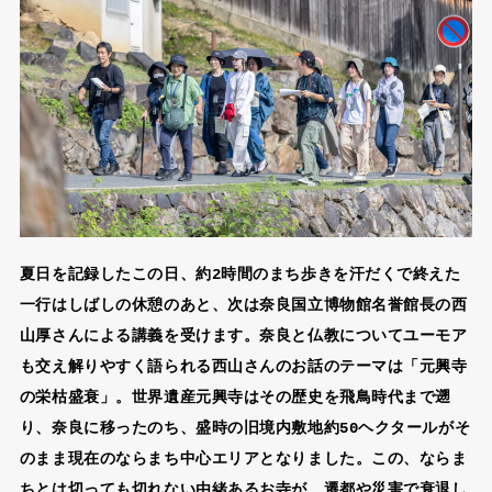
夏日を記録したこの日、約2時間のまち歩きを汗だくで終えた
一行はしばしの休憩のあと、次は奈良国立博物館名誉館長の西
山厚さんによる講義を受けます。奈良と仏教についてユーモア
も交え解りやすく語られる西山さんのお話のテーマは「元興寺
の栄枯盛衰」。世界遺産元興寺はその歴史を飛鳥時代まで遡
り、奈良に移ったのち、盛時の旧境内敷地約50ヘクタールがそ
のまま現在のならまち中心エリアとなりました。この、ならま
ちとは切っても切れない由緒あるお寺が、遷都や災害で衰退し